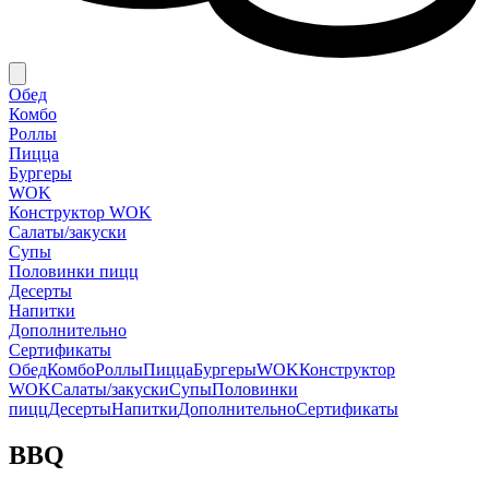
Обед
Комбо
Роллы
Пицца
Бургеры
WOK
Конструктор WOK
Салаты/закуски
Супы
Половинки пицц
Десерты
Напитки
Дополнительно
Сертификаты
Обед
Комбо
Роллы
Пицца
Бургеры
WOK
Конструктор
WOK
Салаты/закуски
Супы
Половинки
пицц
Десерты
Напитки
Дополнительно
Сертификаты
BBQ