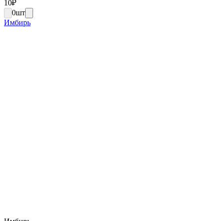
10
₽
0
шт
Имбирь