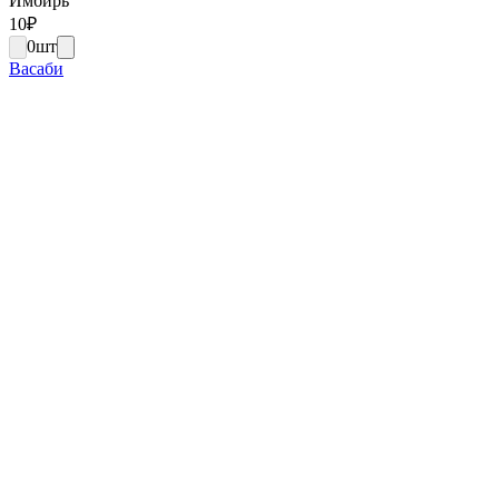
Имбирь
10
₽
0
шт
Васаби