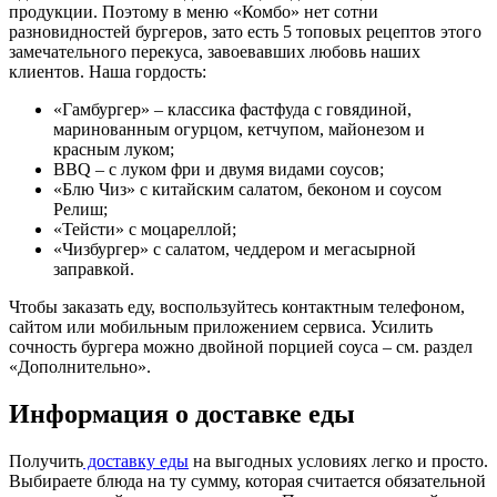
продукции. Поэтому в меню «Комбо» нет сотни
разновидностей бургеров, зато есть 5 топовых рецептов этого
замечательного перекуса, завоевавших любовь наших
клиентов. Наша гордость:
«Гамбургер» – классика фастфуда с говядиной,
маринованным огурцом, кетчупом, майонезом и
красным луком;
BBQ – с луком фри и двумя видами соусов;
«Блю Чиз» с китайским салатом, беконом и соусом
Релиш;
«Тейсти» с моцареллой;
«Чизбургер» с салатом, чеддером и мегасырной
заправкой.
Чтобы заказать еду, воспользуйтесь контактным телефоном,
сайтом или мобильным приложением сервиса. Усилить
сочность бургера можно двойной порцией соуса – см. раздел
«Дополнительно».
Информация о доставке еды
Получить
доставку еды
на выгодных условиях легко и просто.
Выбираете блюда на ту сумму, которая считается обязательной