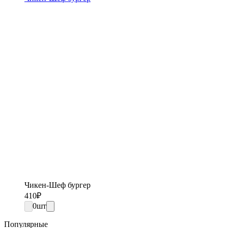
Чикен-Шеф бургер
410
₽
0
шт
Популярные