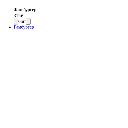
Фишбургер
315
₽
0
шт
Гамбургер