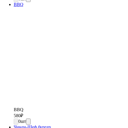
BBQ
BBQ
580
₽
0
шт
Чикен-Шеф бургер