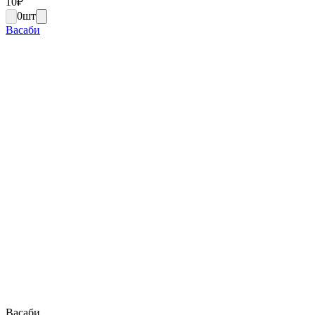
10
₽
0
шт
Васаби
Васаби