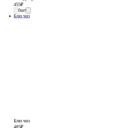
455
₽
0
шт
Блю чиз
Блю чиз
485
₽