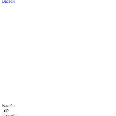
Васаби
Васаби
10
₽