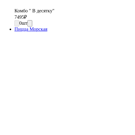
Комбо " В десятку"
7495
₽
0
шт
Пицца Морская