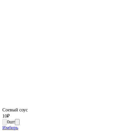
Соевый соус
10
₽
0
шт
Имбирь