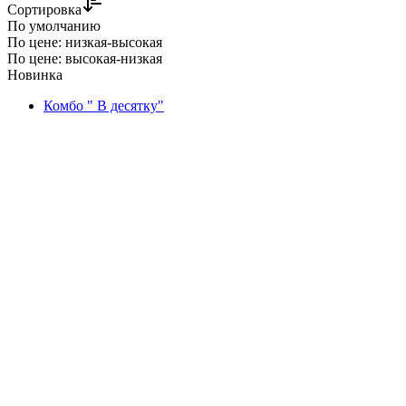
Сортировка
По умолчанию
По цене: низкая-высокая
По цене: высокая-низкая
Новинка
Комбо " В десятку"