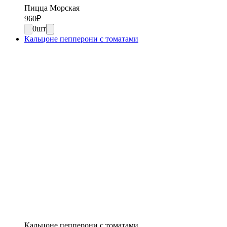
Пицца Морская
960
₽
0
шт
Кальцоне пепперони с томатами
Кальцоне пепперони с томатами