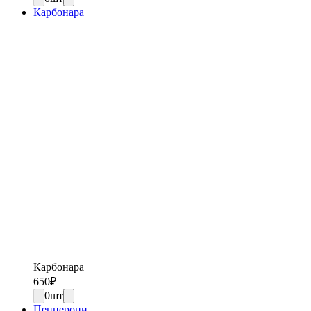
Карбонара
Карбонара
650
₽
0
шт
Пепперони