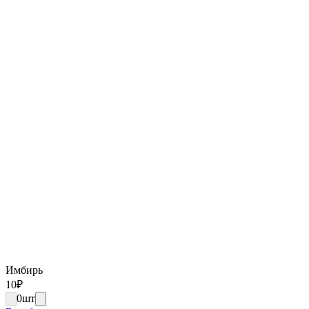
Имбирь
10
₽
0
шт