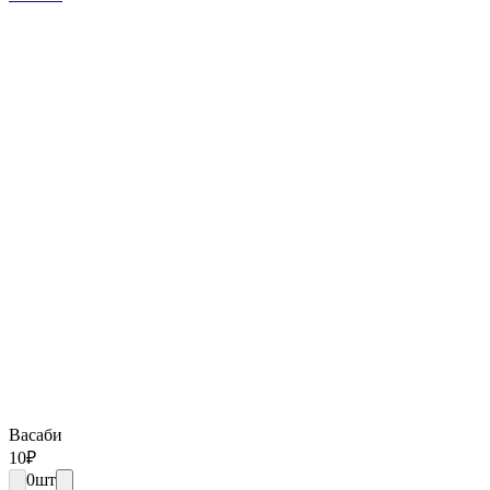
Васаби
10
₽
0
шт