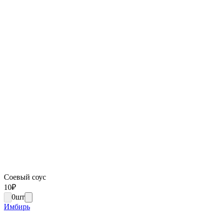
Соевый соус
10
₽
0
шт
Имбирь