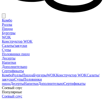
Комбо
Роллы
Пицца
Бургеры
WOK
Конструктор WOK
Салаты/закуски
Супы
Половинки пицц
Десерты
Напитки
Дополнительно
Сертификаты
Комбо
Роллы
Пицца
Бургеры
WOK
Конструктор WOK
Салаты/
закуски
Супы
Половинки
пицц
Десерты
Напитки
Дополнительно
Сертификаты
Соевый соус
Популярные
Соевый соус