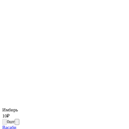
Имбирь
10
₽
0
шт
Васаби